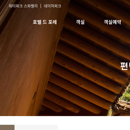
워터파크 스파밸리
네이처파크
호텔 드 포레
객실
객실예약
호텔소개
스탠다드 침대
실시간예약
오시는길
스탠다드 한실
예약확인
한실취사형
스위트