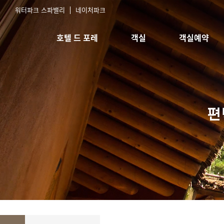
워터파크 스파밸리
네이처파크
호텔 드 포레
객실
객실예약
호텔소개
스탠다드 침대
실시간예약
오시는길
스탠다드 한실
예약확인
한실취사형
스위트