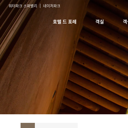
워터파크 스파밸리
네이처파크
호텔 드 포레
객실
객
호텔소개
스탠다드 침대
실
오시는길
스탠다드 한실
예
한실취사형
스위트