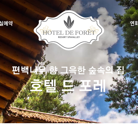
실예약
연
시간예약
씨엘 드
약확인