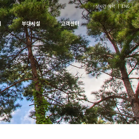
· 실시간 예약
ENG
회
부대시설
고객센터
 포레
레스토랑
공지사항
카페
FAQ
이벤트&프로모션