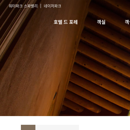
워터파크 스파밸리
네이처파크
호텔 드 포레
객실
객
호텔소개
스탠다드 침대
실
오시는길
스탠다드 한실
예
한실취사형
스위트