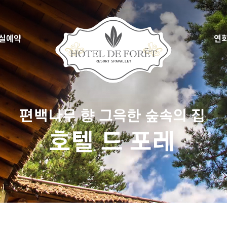
실예약
연
시간예약
씨엘 드
약확인