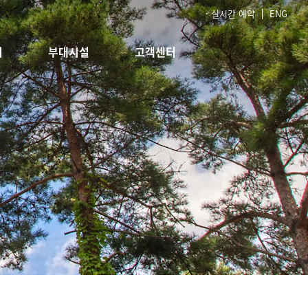
· 실시간 예약
ENG
회
부대시설
고객센터
 포레
레스토랑
공지사항
카페
FAQ
이벤트&프로모션