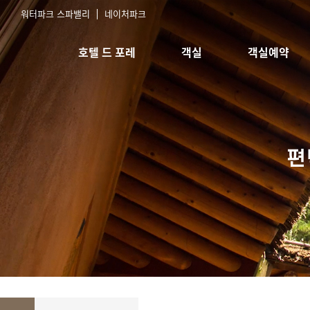
워터파크 스파밸리
네이처파크
호텔 드 포레
객실
객실예약
호텔소개
스탠다드 침대
실시간예약
오시는길
스탠다드 한실
예약확인
한실취사형
스위트