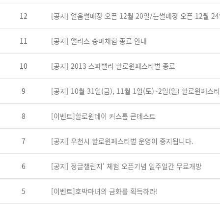
12
[공지] 얼음썰매장 오픈 12월 20일/눈썰매장 오픈 12월 2
11
[공지] 앨리스 승마체험 종료 안내
10
[공지] 2013 스파밸리 할로윈페스티벌 종료
9
[공지] 10월 31일(금), 11월 1일(토)~2일(일) 할로윈페스티벌
8
[이벤트]할로윈데이 커스튬 콘테스트
7
[공지] 우천시 할로윈페스티벌 운영이 중지됩니다.
6
[공지] 정글챌린지' 체험 오픈기념 일주일간 무료개방
5
[이벤트]호박마녀의 금화를 획득하라!