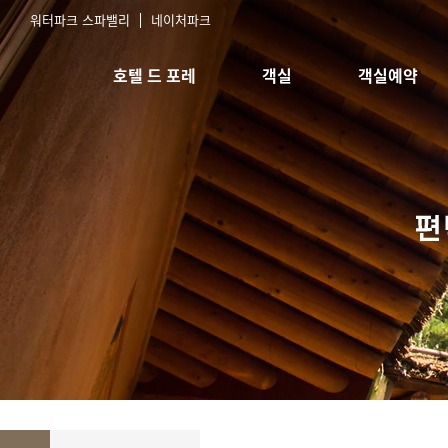
워터파크 스파밸리
네이처파크
호텔 드 포레
객실
객실예약
호텔소개
스탠다드 침대
실시간예약
오시는길
스탠다드 한실
예약확인
한실취사형
스위트