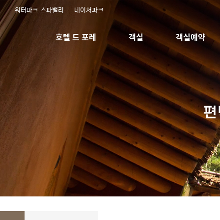
워터파크 스파밸리
네이처파크
호텔 드 포레
객실
객실예약
호텔소개
스탠다드 침대
실시간예약
오시는길
스탠다드 한실
예약확인
한실취사형
스위트