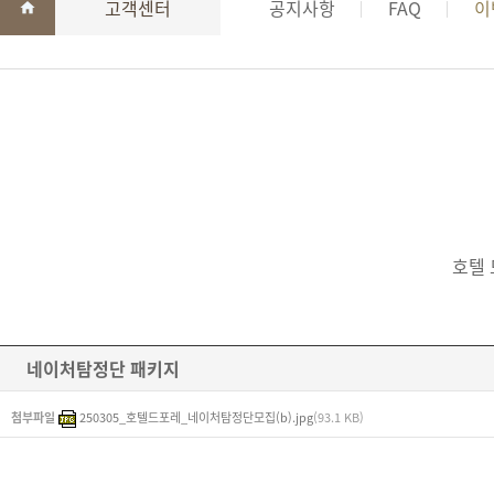
고객센터
공지사항
FAQ
이
호텔 
네이처탐정단 패키지
첨부파일
250305_호텔드포레_네이처탐정단모집(b).jpg
(93.1 KB)