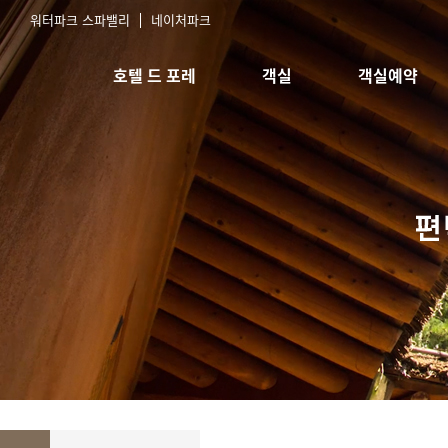
워터파크 스파밸리
네이처파크
호텔 드 포레
객실
객실예약
호텔소개
스탠다드 침대
실시간예약
오시는길
스탠다드 한실
예약확인
한실취사형
스위트