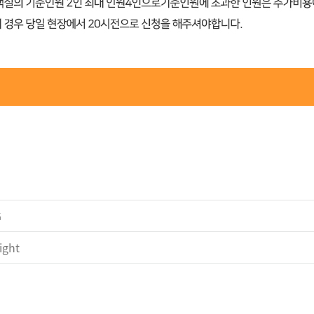
G
ght