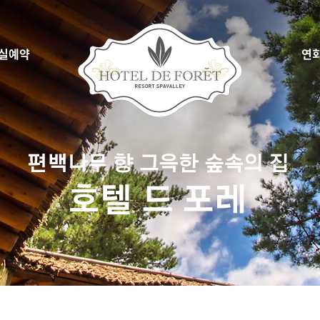
실예약
연
시간예약
씨엘 드
약확인