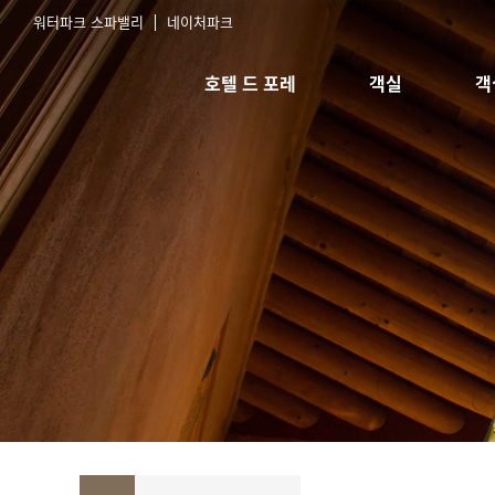
워터파크 스파밸리
네이처파크
호텔 드 포레
객실
객
호텔소개
스탠다드 침대
실
오시는길
스탠다드 한실
예
한실취사형
스위트