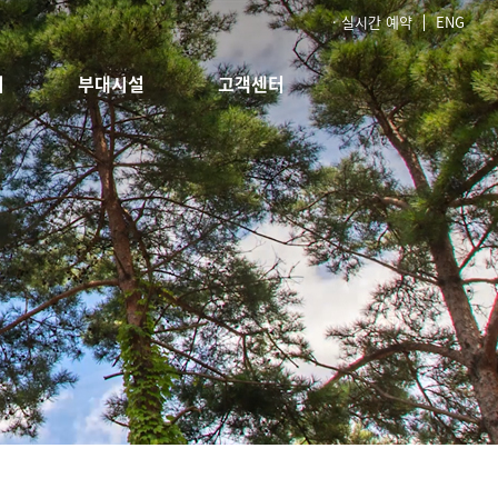
· 실시간 예약
ENG
회
부대시설
고객센터
 포레
레스토랑
공지사항
카페
FAQ
이벤트&프로모션