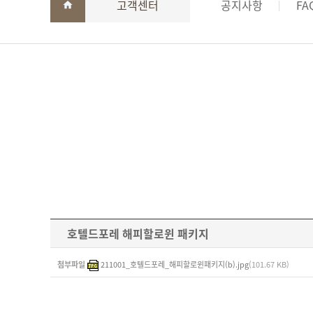
고객센터
공지사항
FA
호텔드포레 해피할로윈 패키지
첨부파일
211001_호텔드포레_해피할로윈패키지(b).jpg
(101.67 KB)