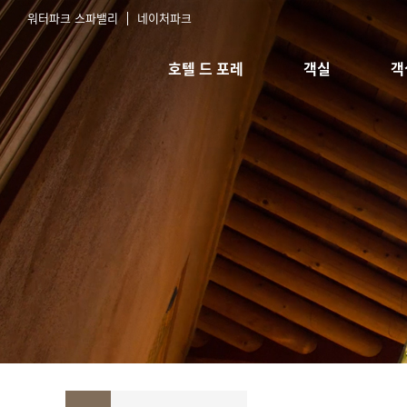
워터파크 스파밸리
네이처파크
호텔 드 포레
객실
객
호텔소개
스탠다드 침대
실
오시는길
스탠다드 한실
예
한실취사형
스위트