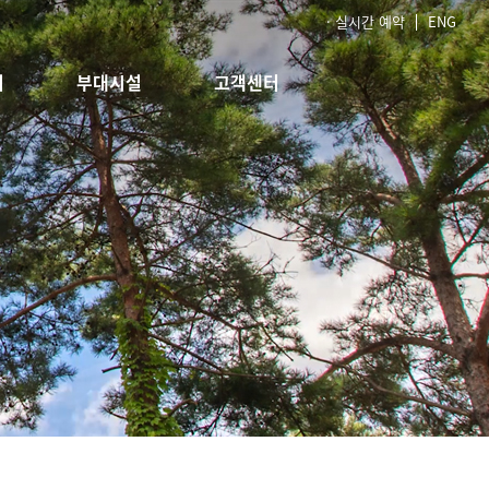
· 실시간 예약
ENG
회
부대시설
고객센터
 포레
레스토랑
공지사항
카페
FAQ
이벤트&프로모션