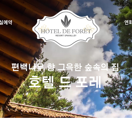
실예약
연
시간예약
씨엘 드
약확인